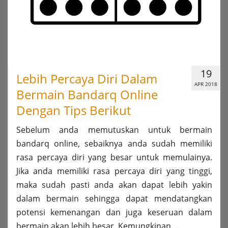
19
Lebih Percaya Diri Dalam
APR 2018
Bermain Bandarq Online
Dengan Tips Berikut
Sebelum anda memutuskan untuk bermain
bandarq online, sebaiknya anda sudah memiliki
rasa percaya diri yang besar untuk memulainya.
Jika anda memiliki rasa percaya diri yang tinggi,
maka sudah pasti anda akan dapat lebih yakin
dalam bermain sehingga dapat mendatangkan
potensi kemenangan dan juga keseruan dalam
bermain akan lebih besar. Kemungkinan …