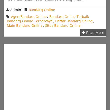
Admin
Bandarq Online
Agen Bandarq Online
,
Bandarq Online Terbaik
,
Bandarq Online Terpercaya
,
Daftar Bandarq Online
,
Main Bandarq Online
,
Situs Bandarq Online
Read More