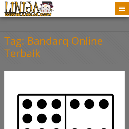
Tag: Bandarq Online
Terbaik