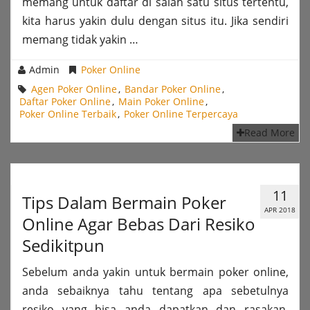
memang untuk daftar di salah satu situs tertentu,
kita harus yakin dulu dengan situs itu. Jika sendiri
memang tidak yakin …
Admin
Poker Online
Agen Poker Online
,
Bandar Poker Online
,
Daftar Poker Online
,
Main Poker Online
,
Poker Online Terbaik
,
Poker Online Terpercaya
Read More
11
Tips Dalam Bermain Poker
APR 2018
Online Agar Bebas Dari Resiko
Sedikitpun
Sebelum anda yakin untuk bermain poker online,
anda sebaiknya tahu tentang apa sebetulnya
resiko yang bisa anda dapatkan dan rasakan.