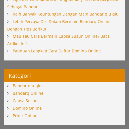
Sebagai Bandar
Raih Banyak Keuntungan Dengan Main Bandar qiu qiu
Lebih Percaya Diri Dalam Bermain Bandarq Online
Dengan Tips Berikut
Mau Tau Cara Bermain Capsa Susun Online? Baca
Artikel Ini!
Panduan Lengkap Cara Daftar Domino Online
Kategori
Bandar qiu qiu
Bandarq Online
Capsa Susun
Domino Online
Poker Online