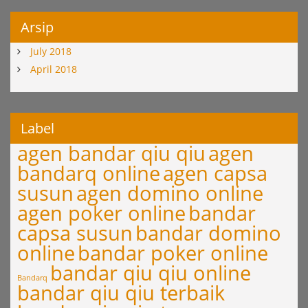
Arsip
July 2018
April 2018
Label
agen bandar qiu qiu
agen
bandarq online
agen capsa
susun
agen domino online
agen poker online
bandar
capsa susun
bandar domino
online
bandar poker online
bandar qiu qiu online
Bandarq
bandar qiu qiu terbaik