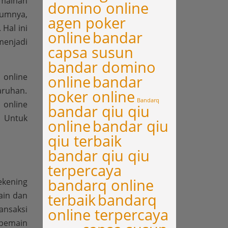
mainan
domino online
mumnya,
agen poker
Hal ini
online
bandar
menjadi
capsa susun
bandar domino
 online
online
bandar
aruhan.
poker online
Bandarq
i online
bandar qiu qiu
 Untuk
online
bandar qiu
qiu terbaik
bandar qiu qiu
terpercaya
bandarq online
ekening
terbaik
bandarq
ain dan
ansaksi
online terpercaya
 pemain