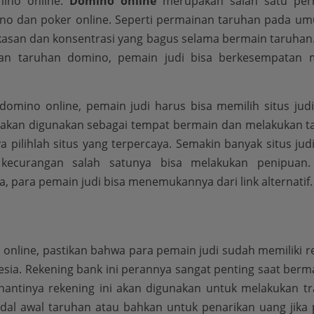
mino online.
Domino online
merupakan salah satu per
no dan poker online. Seperti permainan taruhan pada u
asan dan konsentrasi yang bagus selama bermain taruhan. 
an taruhan domino, pemain judi bisa berkesempatan 
mino online, pemain judi harus bisa memilih situs judi
nya akan digunakan sebagai tempat bermain dan melakukan t
a pilihlah situs yang terpercaya. Semakin banyak situs jud
 kecurangan salah satunya bisa melakukan penipuan.
a, para pemain judi bisa menemukannya dari link alternatif.
online, pastikan bahwa para pemain judi sudah memiliki r
esia. Rekening bank ini perannya sangat penting saat berm
antinya rekening ini akan digunakan untuk melakukan tr
odal awal taruhan atau bahkan untuk penarikan uang jika