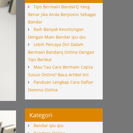
Tips Bermain BandarQ Yang
Benar Jika Anda Berposisi Sebagai
Bandar
Raih Banyak Keuntungan
Dengan Main Bandar qiu qiu
Lebih Percaya Diri Dalam
Bermain Bandarq Online Dengan
Tips Berikut
Mau Tau Cara Bermain Capsa
Susun Online? Baca Artikel Ini!
Panduan Lengkap Cara Daftar
Domino Online
Kategori
Bandar qiu qiu