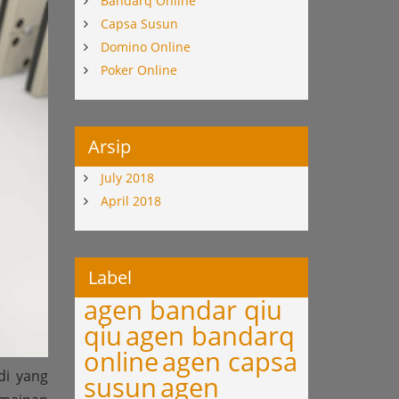
Bandarq Online
Capsa Susun
Domino Online
Poker Online
Arsip
July 2018
April 2018
Label
agen bandar qiu
qiu
agen bandarq
online
agen capsa
di yang
susun
agen