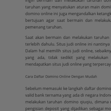
ingin bermain dan melakukan taruhan do
taruhan yang menyatukan aturan main domi
domino online ini juga mengandalkan ketangk
bertujuan agar saat bermain dan melakuk
pemenang taruhan.
Saat akan bermain dan melakukan taruhan do
terlebih dahulu. Situs judi online ini nanti
Dalam hal memilih situs judi online, sebaikny
yang ada, tidak sedikit yang melakukan
mendapatkan situs judi online yang terpercay
Cara Daftar Domino Online Dengan Mudah
Sebelum memasuki ke langkah daftar domino 
valid bank ternama yang ada di negara Indon
melakukan taruhan domino qiuqiu, dimana n
pengisian deposit yang dijadikan sebagai m