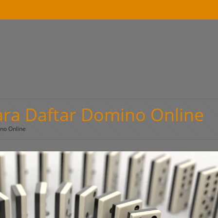
ra Daftar Domino Online
no Online