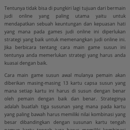
Tentunya tidak bisa di pungkiri lagi tujuan dari bermain
judi online yang paling utama yaitu untuk
mendapatkan sebuah keuntungan dan kepuasan hati
yang mana pada games judi online ini diperlukan
strategi yang baik untuk memenangkan judi online ini.
Jika berbicara tentang cara main game susun ini
tentunya anda memerlukan strategi yang harus anda
kuasai dengan baik.
Cara main game susun awal mulanya pemain akan
diberikan masing-masing 13 kartu capsa susun yang
mana setiap kartu ini harus di susun dengan benar
oleh pemain dengan baik dan benar. Strateginya
adalah buatlah tiga susunan yang mana pada kartu
yang paling bawah harus memiliki nilai kombinasi yang
besar dibandingkan dengan susunan kartu tengah