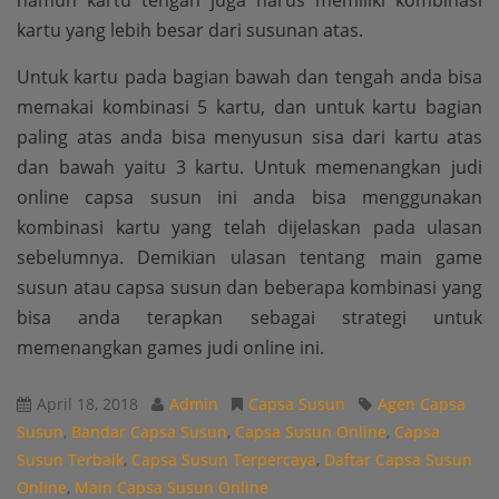
namun kartu tengah juga harus memiliki kombinasi
kartu yang lebih besar dari susunan atas.
Untuk kartu pada bagian bawah dan tengah anda bisa
memakai kombinasi 5 kartu, dan untuk kartu bagian
paling atas anda bisa menyusun sisa dari kartu atas
dan bawah yaitu 3 kartu. Untuk memenangkan judi
online capsa susun ini anda bisa menggunakan
kombinasi kartu yang telah dijelaskan pada ulasan
sebelumnya. Demikian ulasan tentang main game
susun atau capsa susun dan beberapa kombinasi yang
bisa anda terapkan sebagai strategi untuk
memenangkan games judi online ini.
April 18, 2018
Admin
Capsa Susun
Agen Capsa
Susun
,
Bandar Capsa Susun
,
Capsa Susun Online
,
Capsa
Susun Terbaik
,
Capsa Susun Terpercaya
,
Daftar Capsa Susun
Online
,
Main Capsa Susun Online