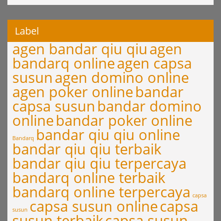
Label
agen bandar qiu qiu
agen
bandarq online
agen capsa
susun
agen domino online
agen poker online
bandar
capsa susun
bandar domino
online
bandar poker online
bandar qiu qiu online
Bandarq
bandar qiu qiu terbaik
bandar qiu qiu terpercaya
bandarq online terbaik
bandarq online terpercaya
capsa
capsa susun online
capsa
susun
susun terbaik
capsa susun