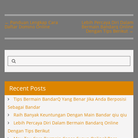
←
Panduan Lengkap Cara
Lebih Percaya Diri Dalam
Post navigation
Daftar Domino Online
Bermain Bandarq Online
Dengan Tips Berikut
→
Search for:
Recent Posts
Tips Bermain BandarQ Yang Benar Jika Anda Berposisi
Sebagai Bandar
Raih Banyak Keuntungan Dengan Main Bandar qiu qiu
Lebih Percaya Diri Dalam Bermain Bandarq Online
Dengan Tips Berikut