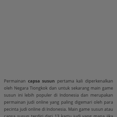
Permainan
capsa susun
pertama kali diperkenalkan
oleh Negara Tiongkok dan untuk sekarang main game
susun ini lebih populer di Indonesia dan merupakan
permainan judi online yang paling digemari oleh para
pecinta judi online di Indonesia. Main game susun atau
capsa susun terdiri dari 13 kartu judi yang mana jika