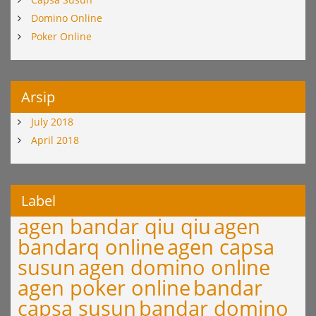
Domino Online
Poker Online
Arsip
July 2018
April 2018
Label
agen bandar qiu qiu
agen
bandarq online
agen capsa
susun
agen domino online
agen poker online
bandar
capsa susun
bandar domino