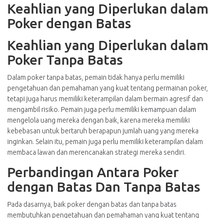
Keahlian yang Diperlukan dalam
Poker dengan Batas
Keahlian yang Diperlukan dalam
Poker Tanpa Batas
Dalam poker tanpa batas, pemain tidak hanya perlu memiliki
pengetahuan dan pemahaman yang kuat tentang permainan poker,
tetapi juga harus memiliki keterampilan dalam bermain agresif dan
mengambil risiko. Pemain juga perlu memiliki kemampuan dalam
mengelola uang mereka dengan baik, karena mereka memiliki
kebebasan untuk bertaruh berapapun jumlah uang yang mereka
inginkan. Selain itu, pemain juga perlu memiliki keterampilan dalam
membaca lawan dan merencanakan strategi mereka sendiri.
Perbandingan Antara Poker
dengan Batas Dan Tanpa Batas
Pada dasarnya, baik poker dengan batas dan tanpa batas
membutuhkan pengetahuan dan pemahaman yang kuat tentang