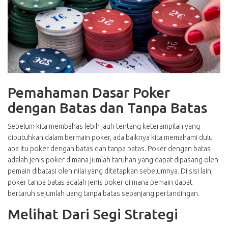
Pemahaman Dasar Poker
dengan Batas dan Tanpa Batas
Sebelum kita membahas lebih jauh tentang keterampilan yang
dibutuhkan dalam bermain poker, ada baiknya kita memahami dulu
apa itu poker dengan batas dan tanpa batas. Poker dengan batas
adalah jenis poker dimana jumlah taruhan yang dapat dipasang oleh
pemain dibatasi oleh nilai yang ditetapkan sebelumnya. Di sisi lain,
poker tanpa batas adalah jenis poker di mana pemain dapat
bertaruh sejumlah uang tanpa batas sepanjang pertandingan.
Melihat Dari Segi Strategi