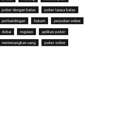
poker dengan batas
poker tanpa batas
perbandingan
hukum
perjudian online
dubai
regulasi
aplikasi poker
memenangkan uang
poker online