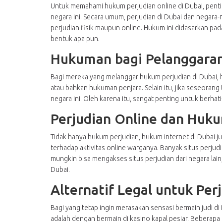
Untuk memahami hukum perjudian online di Dubai, pen
negara ini. Secara umum, perjudian di Dubai dan negara-ne
perjudian fisik maupun online. Hukum ini didasarkan pad
bentuk apa pun.
Hukuman bagi Pelanggaran
Bagi mereka yang melanggar hukum perjudian di Dubai,
atau bahkan hukuman penjara. Selain itu, jika seseorang t
negara ini. Oleh karena itu, sangat penting untuk berha
Perjudian Online dan Huku
Tidak hanya hukum perjudian, hukum internet di Dubai 
terhadap aktivitas online warganya. Banyak situs perjud
mungkin bisa mengakses situs perjudian dari negara lai
Dubai.
Alternatif Legal untuk Per
Bagi yang tetap ingin merasakan sensasi bermain judi di D
adalah dengan bermain di kasino kapal pesiar. Beberapa 