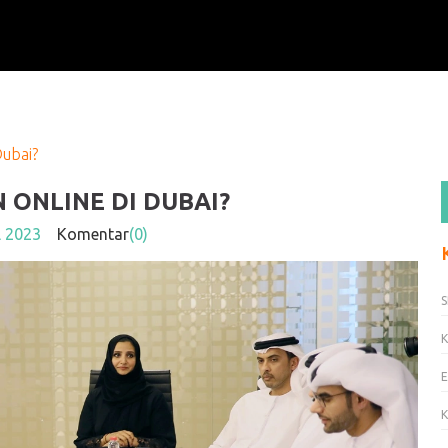
Dubai?
 ONLINE DI DUBAI?
l 2023
Komentar
(0)
K
K