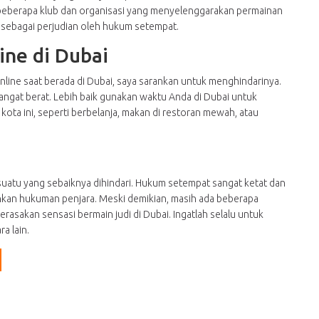
ga beberapa klub dan organisasi yang menyelenggarakan permainan
p sebagai perjudian oleh hukum setempat.
ine di Dubai
line saat berada di Dubai, saya sarankan untuk menghindarinya.
sangat berat. Lebih baik gunakan waktu Anda di Dubai untuk
kota ini, seperti berbelanja, makan di restoran mewah, atau
esuatu yang sebaiknya dihindari. Hukum setempat sangat ketat dan
kan hukuman penjara. Meski demikian, masih ada beberapa
 merasakan sensasi bermain judi di Dubai. Ingatlah selalu untuk
a lain.