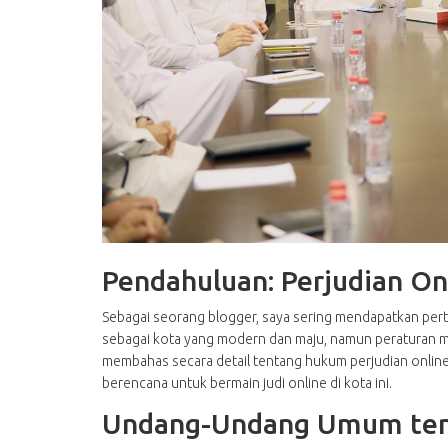
Pendahuluan: Perjudian On
Sebagai seorang blogger, saya sering mendapatkan pert
sebagai kota yang modern dan maju, namun peraturan mere
membahas secara detail tentang hukum perjudian online d
berencana untuk bermain judi online di kota ini.
Undang-Undang Umum tent